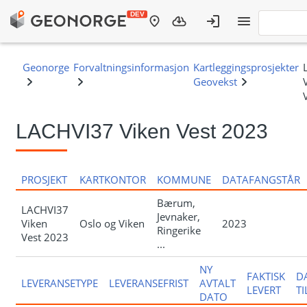
LACHVI37 Viken Vest 2023
PROSJEKT
KARTKONTOR
KOMMUNE
DATAFANGSTÅR
Bærum,
LACHVI37
Jevnaker,
Viken
Oslo og Viken
2023
Ringerike
Vest 2023
...
NY
FAKTISK
D
LEVERANSETYPE
LEVERANSEFRIST
AVTALT
LEVERT
T
DATO