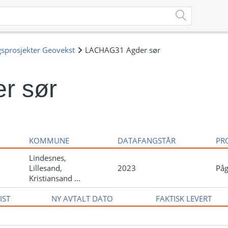
r sør
KOMMUNE
DATAFANGSTÅR
PR
Lindesnes,
Lillesand,
2023
På
Kristiansand ...
IST
NY AVTALT DATO
FAKTISK LEVERT