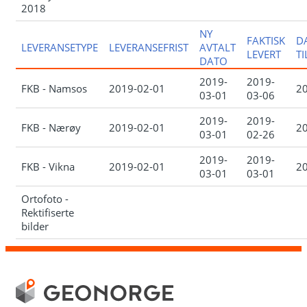
2018
NY
FAKTISK
D
LEVERANSETYPE
LEVERANSEFRIST
AVTALT
LEVERT
T
DATO
2019-
2019-
FKB - Namsos
2019-02-01
2
03-01
03-06
2019-
2019-
FKB - Nærøy
2019-02-01
2
03-01
02-26
2019-
2019-
FKB - Vikna
2019-02-01
2
03-01
03-01
Ortofoto -
Rektifiserte
bilder