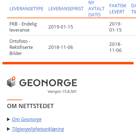
NY
FAKTISK
D
LEVERANSETYPE
LEVERANSEFRIST
AVTALT
LEVERT
T
DATO
FKB - Endelig
2019-
2019-01-15
leveranse
01-15
Ortofoto -
2018-
Rektifiserte
2018-11-06
11-06
Bilder