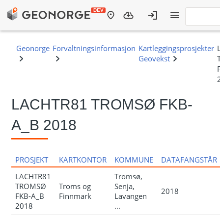
LACHTR81 TROMSØ FKB-
A_B 2018
PROSJEKT
KARTKONTOR
KOMMUNE
DATAFANGSTÅR
LACHTR81
Tromsø,
TROMSØ
Troms og
Senja,
2018
FKB-A_B
Finnmark
Lavangen
2018
...