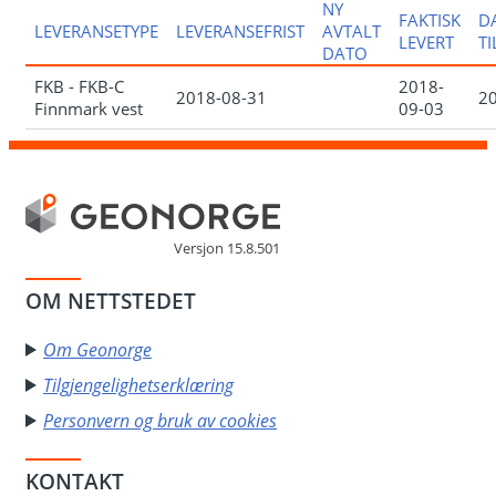
NY
FAKTISK
D
LEVERANSETYPE
LEVERANSEFRIST
AVTALT
LEVERT
T
DATO
FKB - FKB-C
2018-
2018-08-31
2
Finnmark vest
09-03