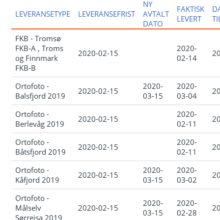
NY
FAKTISK
D
LEVERANSETYPE
LEVERANSEFRIST
AVTALT
LEVERT
T
DATO
FKB - Tromsø
FKB-A , Troms
2020-
2020-02-15
2
og Finnmark
02-14
FKB-B
Ortofoto -
2020-
2020-
2020-02-15
2
Balsfjord 2019
03-15
03-04
Ortofoto -
2020-
2020-02-15
2
Berlevåg 2019
02-11
Ortofoto -
2020-
2020-02-15
2
Båtsfjord 2019
02-11
Ortofoto -
2020-
2020-
2020-02-15
2
Kåfjord 2019
03-15
03-02
Ortofoto -
2020-
2020-
Målselv
2020-02-15
2
03-15
02-28
Sørreisa 2019