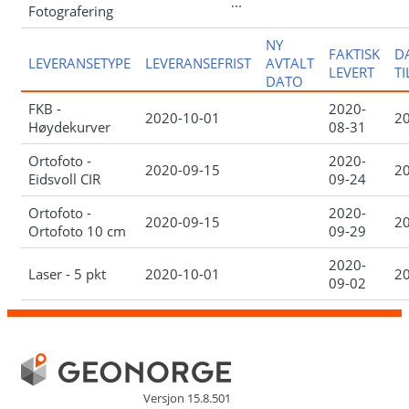
...
Fotografering
NY
FAKTISK
D
LEVERANSETYPE
LEVERANSEFRIST
AVTALT
LEVERT
T
DATO
FKB -
2020-
2020-10-01
2
Høydekurver
08-31
Ortofoto -
2020-
2020-09-15
2
Eidsvoll CIR
09-24
Ortofoto -
2020-
2020-09-15
2
Ortofoto 10 cm
09-29
2020-
Laser - 5 pkt
2020-10-01
2
09-02