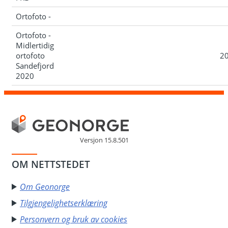
Ortofoto -
Ortofoto -
Midlertidig
ortofoto
2
Sandefjord
2020