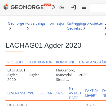
LACHAG01 Agder 2020
PROSJEKT
KARTKONTOR
KOMMUNE
DATAFANGSTÅR
LACHAG01
Flekkefjord,
Agder
Agder
Kvinesdal,
2020
2020
Sirdal ...
NY
FAKTISK
D
LEVERANSETYPE
LEVERANSEFRIST
AVTALT
LEVERT
T
DATO
FKB - FKB-B,
2020-