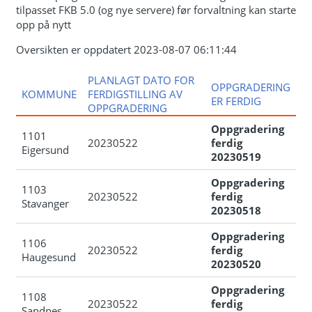
tilpasset FKB 5.0 (og nye servere) før forvaltning kan starte
opp på nytt
Oversikten er oppdatert 2023-08-07 06:11:44
PLANLAGT DATO FOR
OPPGRADERING
KOMMUNE
FERDIGSTILLING AV
ER FERDIG
OPPGRADERING
Oppgradering
1101
20230522
ferdig
Eigersund
20230519
Oppgradering
1103
20230522
ferdig
Stavanger
20230518
Oppgradering
1106
20230522
ferdig
Haugesund
20230520
Oppgradering
1108
20230522
ferdig
Sandnes