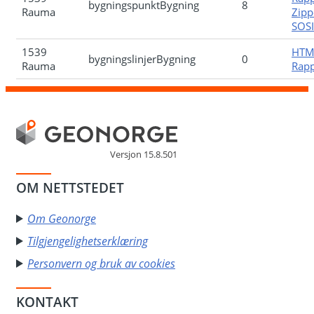
bygningspunktBygning
8
Rauma
Zipp
SOSI-
1539
HTM
bygningslinjerBygning
0
Rauma
Rapp