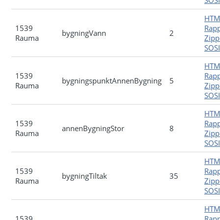
SOSI-
HTM
1539
Rapp
bygningVann
2
Rauma
Zipp
SOSI-
HTM
1539
Rapp
bygningspunktAnnenBygning
5
Rauma
Zipp
SOSI-
HTM
1539
Rapp
annenBygningStor
8
Rauma
Zipp
SOSI-
HTM
1539
Rapp
bygningTiltak
35
Rauma
Zipp
SOSI-
HTM
1539
Rapp