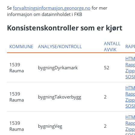
Se
forvaltningsinformasjon.geonorge.no
for mer
informasjon om datainnholdet i FKB
Konsistenskontroller som er kjørt
ANTALL
KOMMUNE
ANALYSE/KONTROLL
RAP
AVVIK
HTM
1539
Rapp
bygningDyrkamark
52
Rauma
Zipp
SOSI-
HTM
1539
Rapp
bygningTakoverbygg
2
Rauma
Zipp
SOSI-
HTM
1539
Rapp
bygningVeg
2
Rauma
Zipp