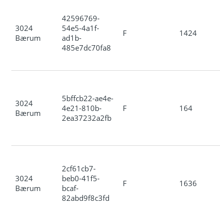
42596769-
3024
54e5-4a1f-
F
1424
Bærum
ad1b-
485e7dc70fa8
5bffcb22-ae4e-
3024
4e21-810b-
F
164
Bærum
2ea37232a2fb
2cf61cb7-
3024
beb0-41f5-
F
1636
Bærum
bcaf-
82abd9f8c3fd