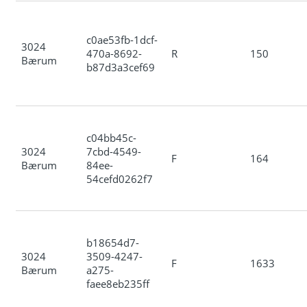
c0ae53fb-1dcf-
3024
470a-8692-
R
150
Bærum
b87d3a3cef69
c04bb45c-
3024
7cbd-4549-
F
164
Bærum
84ee-
54cefd0262f7
b18654d7-
3024
3509-4247-
F
1633
Bærum
a275-
faee8eb235ff