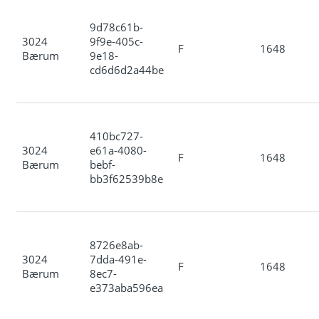
9d78c61b-
3024
9f9e-405c-
F
1648
Bærum
9e18-
cd6d6d2a44be
410bc727-
3024
e61a-4080-
F
1648
Bærum
bebf-
bb3f62539b8e
8726e8ab-
3024
7dda-491e-
F
1648
Bærum
8ec7-
e373aba596ea