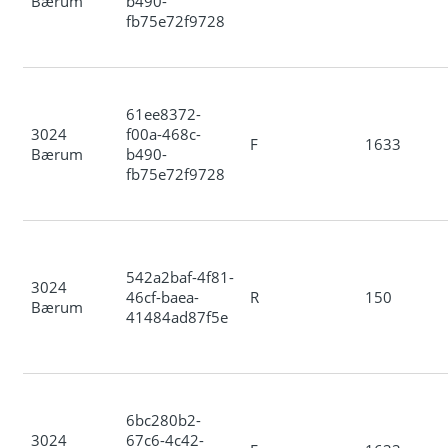
Bærum
b490-
fb75e72f9728
61ee8372-
3024
f00a-468c-
F
1633
Bærum
b490-
fb75e72f9728
542a2baf-4f81-
3024
46cf-baea-
R
150
Bærum
41484ad87f5e
6bc280b2-
3024
67c6-4c42-