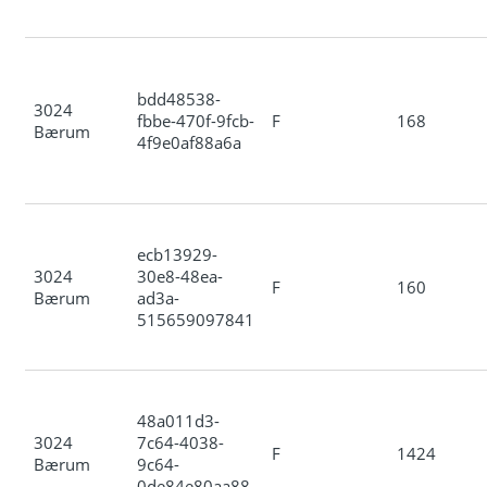
bdd48538-
3024
fbbe-470f-9fcb-
F
168
Bærum
4f9e0af88a6a
ecb13929-
3024
30e8-48ea-
F
160
Bærum
ad3a-
515659097841
48a011d3-
3024
7c64-4038-
F
1424
Bærum
9c64-
0de84e80aa88