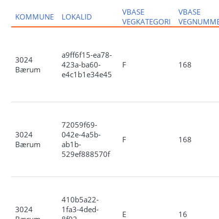
VBASE
VBASE
KOMMUNE
LOKALID
VEGKATEGORI
VEGNUMM
a9ff6f15-ea78-
3024
423a-ba60-
F
168
Bærum
e4c1b1e34e45
72059f69-
3024
042e-4a5b-
F
168
Bærum
ab1b-
529ef888570f
410b5a22-
3024
1fa3-4ded-
E
16
Bærum
8f02-