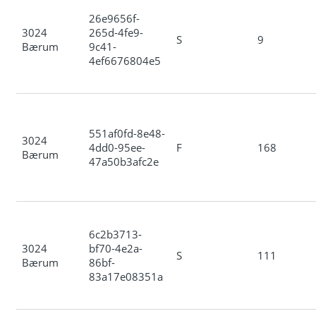
26e9656f-
3024
265d-4fe9-
S
9
Bærum
9c41-
4ef6676804e5
551af0fd-8e48-
3024
4dd0-95ee-
F
168
Bærum
47a50b3afc2e
6c2b3713-
3024
bf70-4e2a-
S
111
Bærum
86bf-
83a17e08351a