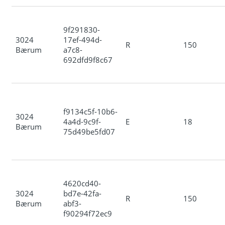
9f291830-
3024
17ef-494d-
R
150
Bærum
a7c8-
692dfd9f8c67
f9134c5f-10b6-
3024
4a4d-9c9f-
E
18
Bærum
75d49be5fd07
4620cd40-
3024
bd7e-42fa-
R
150
Bærum
abf3-
f90294f72ec9