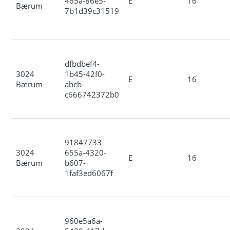
465a-86e5-
E
16
Bærum
7b1d39c31519
dfbdbef4-
3024
1b45-42f0-
E
16
Bærum
abcb-
c666742372b0
91847733-
3024
655a-4320-
E
16
Bærum
b607-
1faf3ed6067f
960e5a6a-