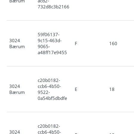
Bærum
acd2-
732d8c3b2166
59f06137-
3024
9c15-463d-
F
160
Bærum
9065-
a48ff17e9455
c20b0182-
3024
ccb6-4b50-
E
18
Bærum
9522-
0a54bf5dbdfe
c20b0182-
3024
ccb6-4b50-