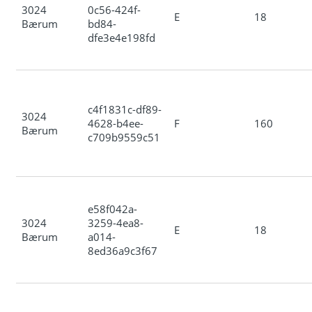
3024
0c56-424f-
E
18
Bærum
bd84-
dfe3e4e198fd
c4f1831c-df89-
3024
4628-b4ee-
F
160
Bærum
c709b9559c51
e58f042a-
3024
3259-4ea8-
E
18
Bærum
a014-
8ed36a9c3f67