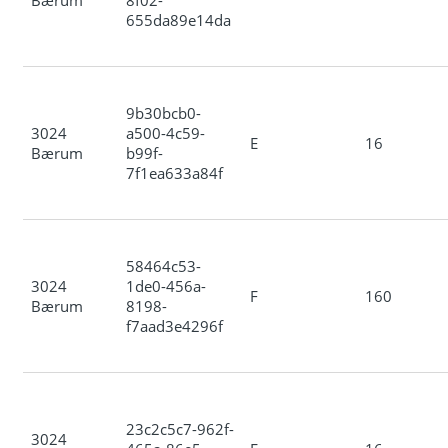
655da89e14da
9b30bcb0-
3024
a500-4c59-
E
16
Bærum
b99f-
7f1ea633a84f
58464c53-
3024
1de0-456a-
F
160
Bærum
8198-
f7aad3e4296f
23c2c5c7-962f-
3024