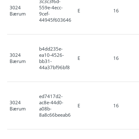
3c3c3f6d-
3024
559e-4ecc-
E
16
Bærum
9cef-
44945f603646
b4dd235e-
3024
ea10-4526-
E
16
Bærum
bb31-
44a37bf96bf8
ed7417d2-
3024
ac8e-44d0-
E
16
Bærum
a08b-
8a8c66beeab6