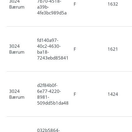
3024
7b70-4518-
F
1632
Bærum
a39b-
4fe3bc989d5a
fd140a97-
3024
40c2-4630-
F
1621
Bærum
ba18-
7243ebd85841
d2f84b0f-
3024
6e77-4220-
F
1424
Bærum
8981-
509dd5b1da48
032b5864-