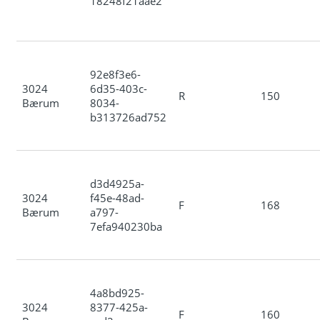
18248f21aae2
92e8f3e6-
3024
6d35-403c-
R
150
Bærum
8034-
b313726ad752
d3d4925a-
3024
f45e-48ad-
F
168
Bærum
a797-
7efa940230ba
4a8bd925-
3024
8377-425a-
F
160