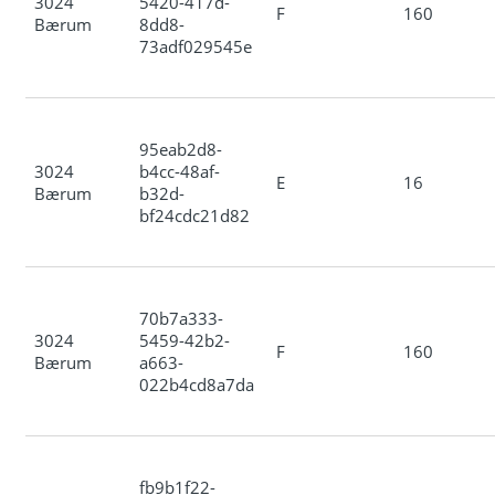
3024
5420-417d-
F
160
Bærum
8dd8-
73adf029545e
95eab2d8-
3024
b4cc-48af-
E
16
Bærum
b32d-
bf24cdc21d82
70b7a333-
3024
5459-42b2-
F
160
Bærum
a663-
022b4cd8a7da
fb9b1f22-