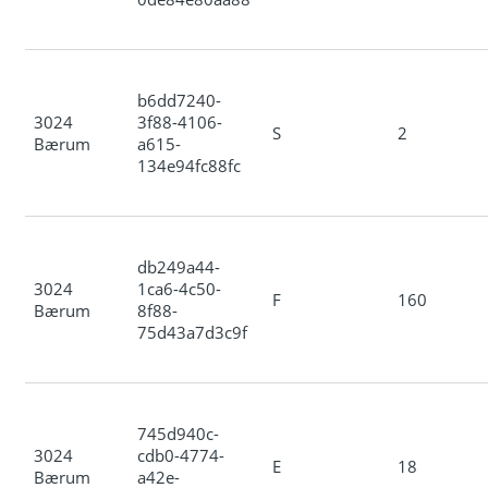
b6dd7240-
3024
3f88-4106-
S
2
Bærum
a615-
134e94fc88fc
db249a44-
3024
1ca6-4c50-
F
160
Bærum
8f88-
75d43a7d3c9f
745d940c-
3024
cdb0-4774-
E
18
Bærum
a42e-