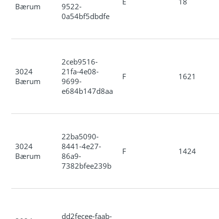
E
18
Bærum
9522-
0a54bf5dbdfe
2ceb9516-
3024
21fa-4e08-
F
1621
Bærum
9699-
e684b147d8aa
22ba5090-
3024
8441-4e27-
F
1424
Bærum
86a9-
7382bfee239b
dd2fecee-faab-