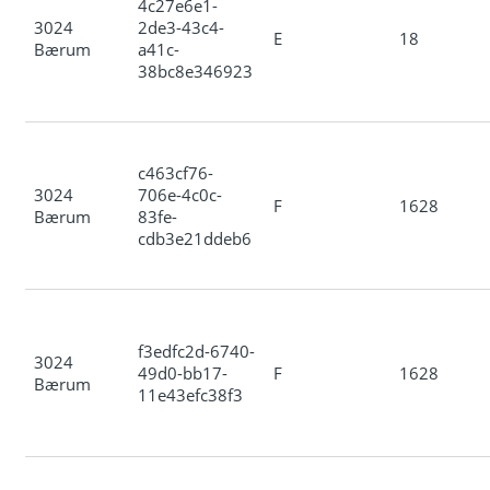
4c27e6e1-
3024
2de3-43c4-
E
18
Bærum
a41c-
38bc8e346923
c463cf76-
3024
706e-4c0c-
F
1628
Bærum
83fe-
cdb3e21ddeb6
f3edfc2d-6740-
3024
49d0-bb17-
F
1628
Bærum
11e43efc38f3