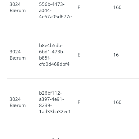
3024
556b-4473-
F
160
Bærum
a044-
4e67a05d677e
b8e4b5db-
3024
6bd1-473b-
E
16
Bærum
b85f-
cfd0d468dbf4
b26bf112-
3024
a397-4e91-
F
160
Bærum
8239-
1ad33ba32ec1