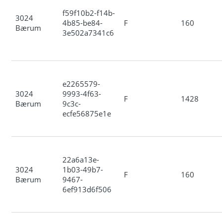
f59f10b2-f14b-
3024
4b85-be84-
F
160
Bærum
3e502a7341c6
e2265579-
3024
9993-4f63-
F
1428
Bærum
9c3c-
ecfe56875e1e
22a6a13e-
3024
1b03-49b7-
F
160
Bærum
9467-
6ef913d6f506