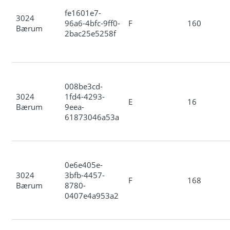
fe1601e7-
3024
96a6-4bfc-9ff0-
F
160
Bærum
2bac25e5258f
008be3cd-
3024
1fd4-4293-
E
16
Bærum
9eea-
61873046a53a
0e6e405e-
3024
3bfb-4457-
F
168
Bærum
8780-
0407e4a953a2