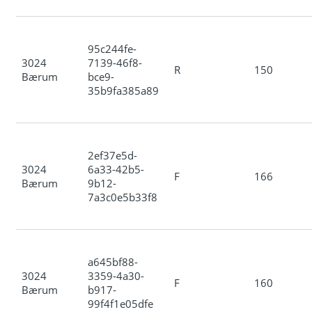
95c244fe-
3024
7139-46f8-
R
150
Bærum
bce9-
35b9fa385a89
2ef37e5d-
3024
6a33-42b5-
F
166
Bærum
9b12-
7a3c0e5b33f8
a645bf88-
3024
3359-4a30-
F
160
Bærum
b917-
99f4f1e05dfe