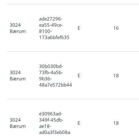
ade27296-
3024
ea55-49ce-
E
16
Bærum
8100-
173a6bfef635
30b030bd-
3024
73fb-4a5b-
E
18
Bærum
9b36-
48a7e572bb44
e30963ad-
3024
349f-45db-
E
18
Bærum
ae18-
ad0a3f3eb08a