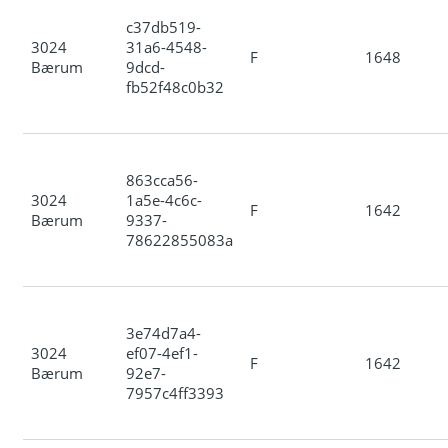
c37db519-
3024
31a6-4548-
F
1648
Bærum
9dcd-
fb52f48c0b32
863cca56-
3024
1a5e-4c6c-
F
1642
Bærum
9337-
78622855083a
3e74d7a4-
3024
ef07-4ef1-
F
1642
Bærum
92e7-
7957c4ff3393