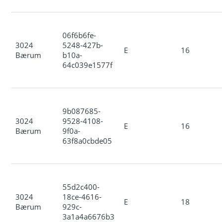
06f6b6fe-
3024
5248-427b-
E
16
Bærum
b10a-
64c039e1577f
9b087685-
3024
9528-4108-
E
16
Bærum
9f0a-
63f8a0cbde05
55d2c400-
3024
18ce-4616-
E
18
Bærum
929c-
3a1a4a6676b3