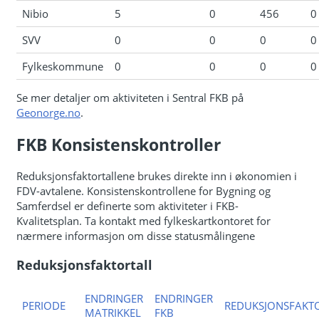
Nibio
5
0
456
0
SVV
0
0
0
0
Fylkeskommune
0
0
0
0
Se mer detaljer om aktiviteten i Sentral FKB på
Geonorge.no
.
FKB Konsistenskontroller
Reduksjonsfaktortallene brukes direkte inn i økonomien i
FDV-avtalene. Konsistenskontrollene for Bygning og
Samferdsel er definerte som aktiviteter i FKB-
Kvalitetsplan. Ta kontakt med fylkeskartkontoret for
nærmere informasjon om disse statusmålingene
Reduksjonsfaktortall
ENDRINGER
ENDRINGER
PERIODE
REDUKSJONSFAKT
MATRIKKEL
FKB