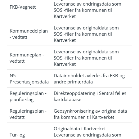
Leveranse av endringsdata som
FKB-Vegnett
SOSI-filer fra kommunen til
Kartverket
Leveranse av originaldata som
Kommunedelplan
SOSI-filer fra kommunen til
- vedtatt
Kartverket
Leveranse av originaldata som
Kommuneplan -
SOSI-filer fra kommunen til
vedtatt
Kartverket
N5
Datainnholdet avledes fra FKB og
Presentasjonsdata
andre primærdata
Reguleringsplan -
Direkteoppdatering i Sentral felles
planforslag
kartdatabase
Reguleringsplan -
Geosynkronisering av originaldata
vedtatt
fra kommunen til Kartverket
Originaldata i Kartverket.
Tur- og
Leveranse av endringsdata som