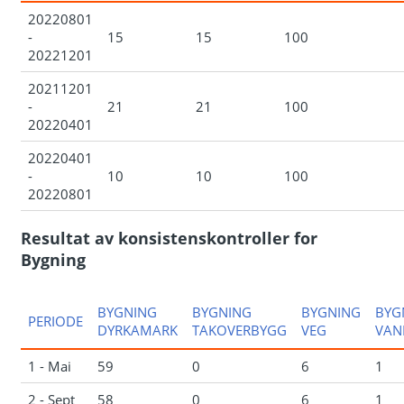
20220801
-
15
15
100
20221201
20211201
-
21
21
100
20220401
20220401
-
10
10
100
20220801
Resultat av konsistenskontroller for
Bygning
BYGNING
BYGNING
BYGNING
BYG
PERIODE
DYRKAMARK
TAKOVERBYGG
VEG
VAN
1 - Mai
59
0
6
1
2 - Sept
58
0
6
1