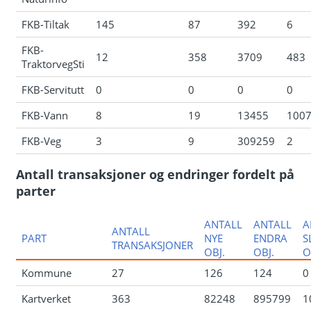
FKB-Tiltak
145
87
392
6
FKB-
12
358
3709
483
TraktorvegSti
FKB-Servitutt
0
0
0
0
FKB-Vann
8
19
13455
100
FKB-Veg
3
9
309259
2
Antall transaksjoner og endringer fordelt på
parter
ANTALL
ANTALL
A
ANTALL
PART
NYE
ENDRA
S
TRANSAKSJONER
OBJ.
OBJ.
O
Kommune
27
126
124
0
Kartverket
363
82248
895799
1