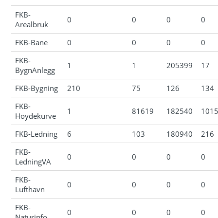
FKB-
0
0
0
0
Arealbruk
FKB-Bane
0
0
0
0
FKB-
1
1
205399
17
BygnAnlegg
FKB-Bygning
210
75
126
134
FKB-
1
81619
182540
101
Hoydekurve
FKB-Ledning
6
103
180940
216
FKB-
0
0
0
0
LedningVA
FKB-
0
0
0
0
Lufthavn
FKB-
0
0
0
0
Naturinfo