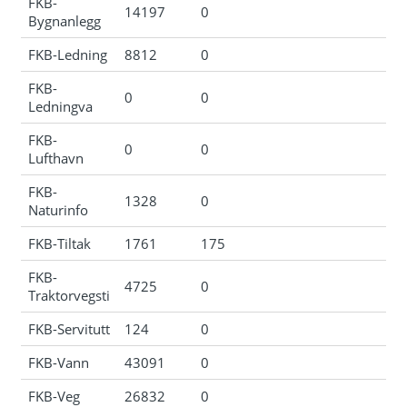
FKB-
14197
0
Bygnanlegg
FKB-Ledning
8812
0
FKB-
0
0
Ledningva
FKB-
0
0
Lufthavn
FKB-
1328
0
Naturinfo
FKB-Tiltak
1761
175
FKB-
4725
0
Traktorvegsti
FKB-Servitutt
124
0
FKB-Vann
43091
0
FKB-Veg
26832
0