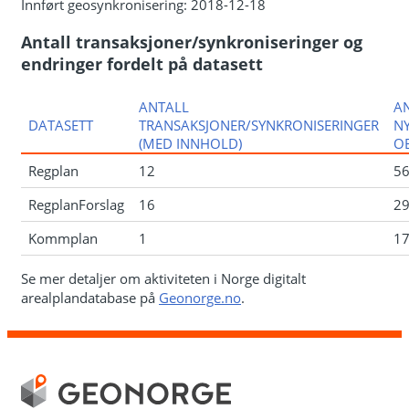
Innført geosynkronisering: 2018-12-18
Antall transaksjoner/synkroniseringer og
endringer fordelt på datasett
ANTALL
A
DATASETT
TRANSAKSJONER/SYNKRONISERINGER
N
(MED INNHOLD)
OB
Regplan
12
5
RegplanForslag
16
2
Kommplan
1
1
Se mer detaljer om aktiviteten i Norge digitalt
arealplandatabase på
Geonorge.no
.