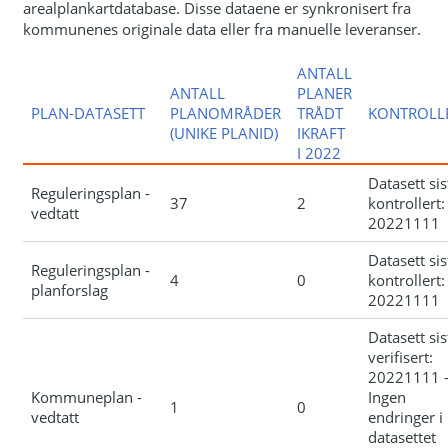
arealplankartdatabase. Disse dataene er synkronisert fra
kommunenes originale data eller fra manuelle leveranser.
ANTALL
ANTALL
PLANER
PLAN-DATASETT
PLANOMRÅDER
TRÅDT
KONTROLL
(UNIKE PLANID)
IKRAFT
I 2022
Datasett sis
Reguleringsplan -
37
2
kontrollert:
vedtatt
20221111
Datasett sis
Reguleringsplan -
4
0
kontrollert:
planforslag
20221111
Datasett sis
verifisert:
20221111 
Kommuneplan -
Ingen
1
0
vedtatt
endringer i
datasettet