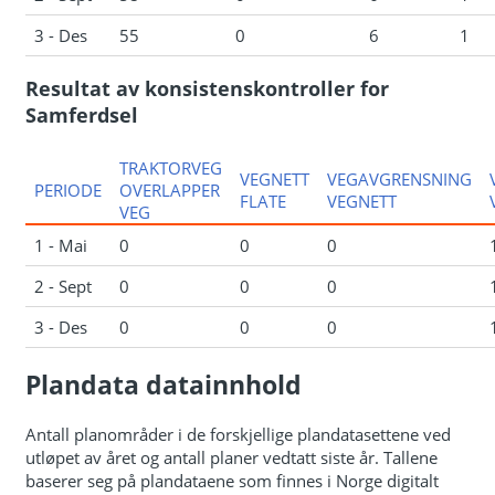
3 - Des
55
0
6
1
Resultat av konsistenskontroller for
Samferdsel
TRAKTORVEG
VEGNETT
VEGAVGRENSNING
PERIODE
OVERLAPPER
FLATE
VEGNETT
VEG
1 - Mai
0
0
0
2 - Sept
0
0
0
3 - Des
0
0
0
Plandata datainnhold
Antall planområder i de forskjellige plandatasettene ved
utløpet av året og antall planer vedtatt siste år. Tallene
baserer seg på plandataene som finnes i Norge digitalt