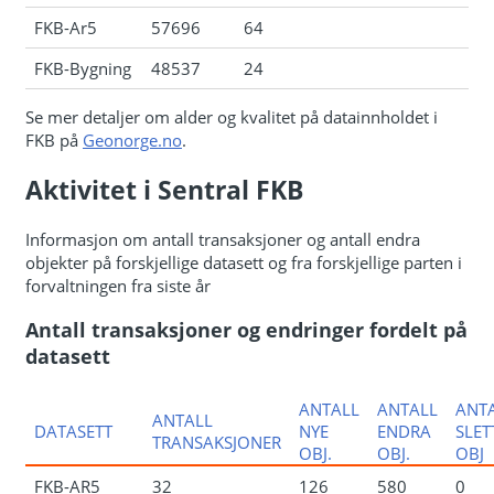
FKB-Ar5
57696
64
FKB-Bygning
48537
24
Se mer detaljer om alder og kvalitet på datainnholdet i
FKB på
Geonorge.no
.
Aktivitet i Sentral FKB
Informasjon om antall transaksjoner og antall endra
objekter på forskjellige datasett og fra forskjellige parten i
forvaltningen fra siste år
Antall transaksjoner og endringer fordelt på
datasett
ANTALL
ANTALL
ANT
ANTALL
DATASETT
NYE
ENDRA
SLET
TRANSAKSJONER
OBJ.
OBJ.
OBJ
FKB-AR5
32
126
580
0