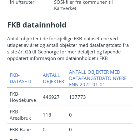
friluftsruter
SOSI-filer fra kommunen til
Kartverket
FKB datainnhold
Antall objekter i de forskjellige FKB-datasettene ved
utløpet av året og antall objekter med datafangstdato fra
siste år. Gå til Geonorge for mer detaljert og løpende
oppdatert informasjon om datainnholdet i FKB
ANTALL OBJEKTER MED
FKB-
ANTALL
DATAFANGSTDATO NYERE
DATASETT
OBJEKTER
ENN 2022-01-01
FKB-
446927
137773
Hoydekurve
FKB-
118
0
Arealbruk
FKB-Bane
0
0