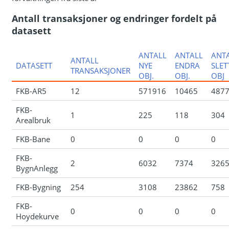
Antall transaksjoner og endringer fordelt på
datasett
ANTALL
ANTALL
ANT
ANTALL
DATASETT
NYE
ENDRA
SLET
TRANSAKSJONER
OBJ.
OBJ.
OBJ
FKB-AR5
12
571916
10465
487
FKB-
1
225
118
304
Arealbruk
FKB-Bane
0
0
0
0
FKB-
2
6032
7374
326
BygnAnlegg
FKB-Bygning
254
3108
23862
758
FKB-
0
0
0
0
Hoydekurve