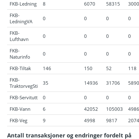
FKB-Ledning
8
6070
58315
300
FKB-
0
0
0
0
LedningVA
FKB-
0
0
0
0
Lufthavn
FKB-
0
0
0
0
Naturinfo
FKB-Tiltak
146
150
52
118
FKB-
35
14936
31706
589
TraktorvegSti
FKB-Servitutt
0
0
0
0
FKB-Vann
6
42052
105003
498
FKB-Veg
9
4998
9817
207
Antall transaksjoner og endringer fordelt på