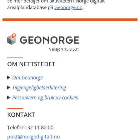
Se mer detaljer om aktiviteten i Norge digitalt
arealplandatabase på
Geonorge.no
.