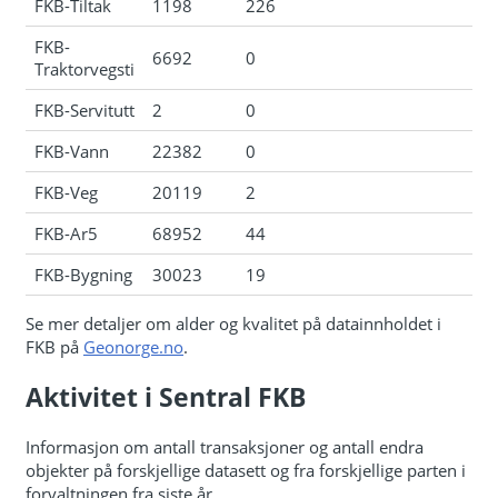
FKB-Tiltak
1198
226
FKB-
6692
0
Traktorvegsti
FKB-Servitutt
2
0
FKB-Vann
22382
0
FKB-Veg
20119
2
FKB-Ar5
68952
44
FKB-Bygning
30023
19
Se mer detaljer om alder og kvalitet på datainnholdet i
FKB på
Geonorge.no
.
Aktivitet i Sentral FKB
Informasjon om antall transaksjoner og antall endra
objekter på forskjellige datasett og fra forskjellige parten i
forvaltningen fra siste år