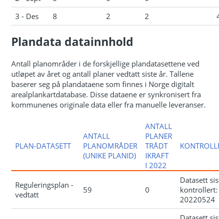
3 - Des
8
2
2
Plandata datainnhold
Antall planområder i de forskjellige plandatasettene ved
utløpet av året og antall planer vedtatt siste år. Tallene
baserer seg på plandataene som finnes i Norge digitalt
arealplankartdatabase. Disse dataene er synkronisert fra
kommunenes originale data eller fra manuelle leveranser.
ANTALL
ANTALL
PLANER
PLAN-DATASETT
PLANOMRÅDER
TRÅDT
KONTROLL
(UNIKE PLANID)
IKRAFT
I 2022
Datasett sis
Reguleringsplan -
59
0
kontrollert:
vedtatt
20220524
Datasett sis