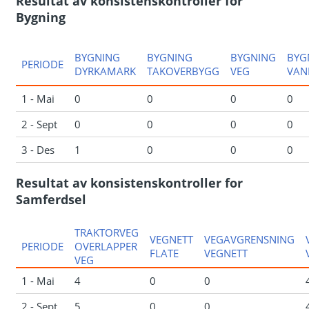
Resultat av konsistenskontroller for
Bygning
BYGNING
BYGNING
BYGNING
BYG
PERIODE
DYRKAMARK
TAKOVERBYGG
VEG
VAN
1 - Mai
0
0
0
0
2 - Sept
0
0
0
0
3 - Des
1
0
0
0
Resultat av konsistenskontroller for
Samferdsel
TRAKTORVEG
VEGNETT
VEGAVGRENSNING
PERIODE
OVERLAPPER
FLATE
VEGNETT
VEG
1 - Mai
4
0
0
2 - Sept
5
0
0