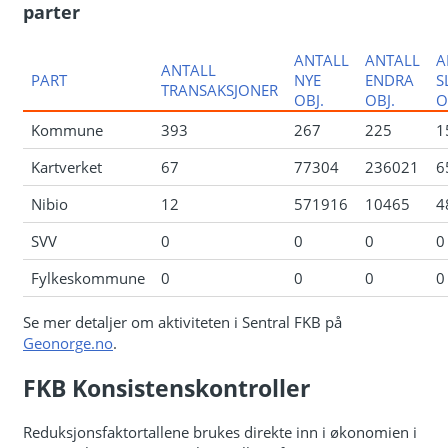
parter
ANTALL
ANTALL
A
ANTALL
PART
NYE
ENDRA
S
TRANSAKSJONER
OBJ.
OBJ.
O
Kommune
393
267
225
1
Kartverket
67
77304
236021
6
Nibio
12
571916
10465
4
SVV
0
0
0
0
Fylkeskommune
0
0
0
0
Se mer detaljer om aktiviteten i Sentral FKB på
Geonorge.no
.
FKB Konsistenskontroller
Reduksjonsfaktortallene brukes direkte inn i økonomien i