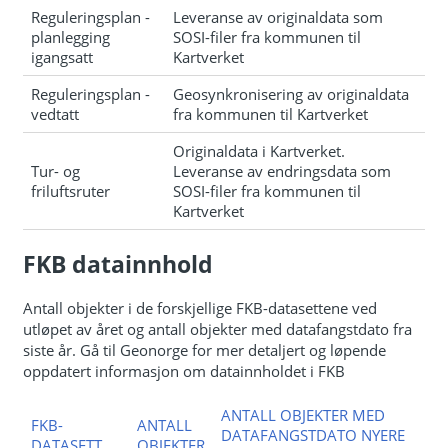
Reguleringsplan -
Leveranse av originaldata som
planlegging
SOSI-filer fra kommunen til
igangsatt
Kartverket
Reguleringsplan -
Geosynkronisering av originaldata
vedtatt
fra kommunen til Kartverket
Originaldata i Kartverket.
Tur- og
Leveranse av endringsdata som
friluftsruter
SOSI-filer fra kommunen til
Kartverket
FKB datainnhold
Antall objekter i de forskjellige FKB-datasettene ved
utløpet av året og antall objekter med datafangstdato fra
siste år. Gå til Geonorge for mer detaljert og løpende
oppdatert informasjon om datainnholdet i FKB
ANTALL OBJEKTER MED
FKB-
ANTALL
DATAFANGSTDATO NYERE
DATASETT
OBJEKTER