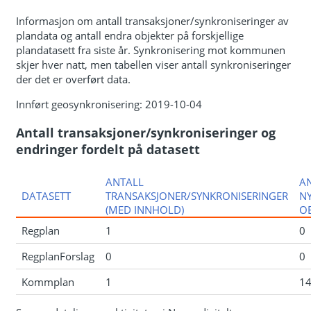
Informasjon om antall transaksjoner/synkroniseringer av
plandata og antall endra objekter på forskjellige
plandatasett fra siste år. Synkronisering mot kommunen
skjer hver natt, men tabellen viser antall synkroniseringer
der det er overført data.
Innført geosynkronisering: 2019-10-04
Antall transaksjoner/synkroniseringer og
endringer fordelt på datasett
ANTALL
A
DATASETT
TRANSAKSJONER/SYNKRONISERINGER
N
(MED INNHOLD)
OB
Regplan
1
0
RegplanForslag
0
0
Kommplan
1
1