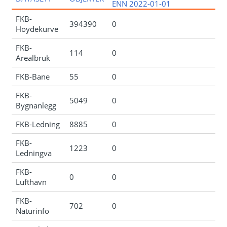
ENN 2022-01-01
FKB-
394390
0
Hoydekurve
FKB-
114
0
Arealbruk
FKB-Bane
55
0
FKB-
5049
0
Bygnanlegg
FKB-Ledning
8885
0
FKB-
1223
0
Ledningva
FKB-
0
0
Lufthavn
FKB-
702
0
Naturinfo