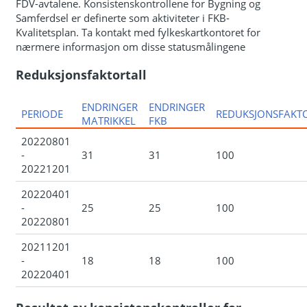
FDV-avtalene. Konsistenskontrollene for Bygning og
Samferdsel er definerte som aktiviteter i FKB-
Kvalitetsplan. Ta kontakt med fylkeskartkontoret for
nærmere informasjon om disse statusmålingene
Reduksjonsfaktortall
ENDRINGER
ENDRINGER
PERIODE
REDUKSJONSFAKT
MATRIKKEL
FKB
20220801
-
31
31
100
20221201
20220401
-
25
25
100
20220801
20211201
-
18
18
100
20220401