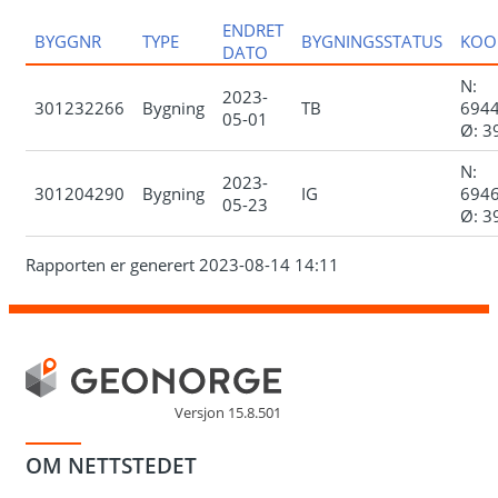
ENDRET
BYGGNR
TYPE
BYGNINGSSTATUS
KOO
DATO
N:
2023-
301232266
Bygning
TB
6944
05-01
Ø: 3
N:
2023-
301204290
Bygning
IG
6946
05-23
Ø: 3
Rapporten er generert 2023-08-14 14:11